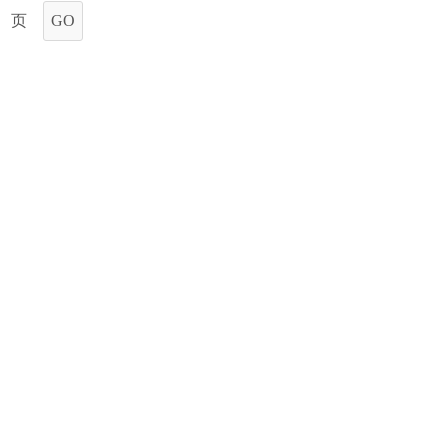
页
GO
征收土地信息
竣工有关信息
友情链接