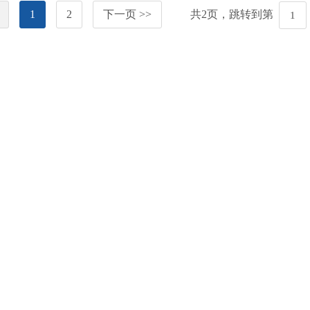
1
2
下一页 >>
共
2
页，跳转到第
准结果信息
招标投标信息
工有关信息
质量安全监督信息
各省区市
国家部委
新媒体矩阵