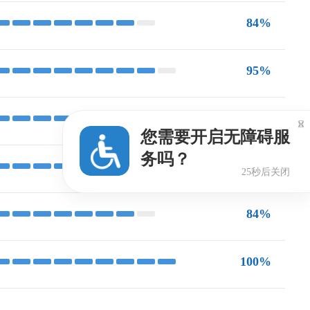
84%
95%
95%

您需要开启无障碍服
务吗？
95%
24秒后关闭
84%
100%