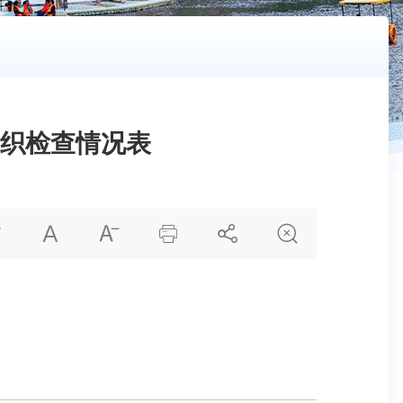
组织检查情况表





