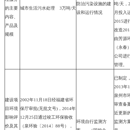
防治污染设施的建
吨/天，2
的主要
城市生活污水处理 3万吨/天
设和运行情况
月投入
内容、
2015
产品及
改造20
规模
由芳源
（永春
公司进
管理。
已制定
2013年
泉州市
建设项
2002年11月18日经福建省环
审查备
目环境
保厅审批(无批文号)，2014年
近更新
影响评
12月25日通过竣工环保验收
环境自行监测方
监测方
价及其
（泉环验〔2014〕88号），