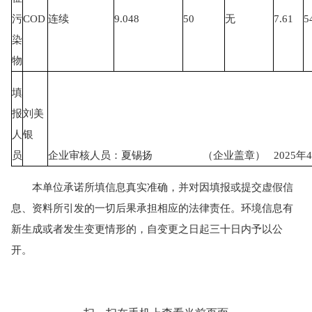
污
COD
连续
9.048
50
无
7.61
5
染
物
填
报
刘美
人
银
员
企业审核人员：夏锡扬 （企业盖章） 2025年4
本单位承诺所填信息真实准确，并对因填报或提交虚假信
息、资料所引发的一切后果承担相应的法律责任。环境信息有
新生成或者发生变更情形的，自变更之日起三十日内予以公
开。