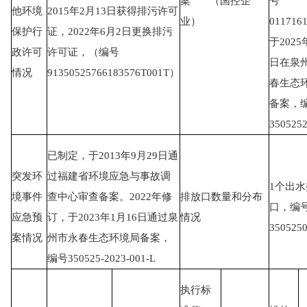
案 （国控企
号
他环境
2015年2月13日获得排污许可
业）
011716
保护行
证，2022年6月2日更换排污
于2025
政许可
许可证，（编号
日在泉
情况
91350525766183576T001T）
春生态
备案，
350525
已制定，于2013年9月29日通
突发环
过福建省环境应急与事故调
1个出
境事件
查中心审查备案。2022年修
排放口数量和分布
口，编号
应急预
订，于2023年1月16日通过泉
情况
350525
案情况
州市永春生态环境局备案，
编号350525-2023-001-L
执行标