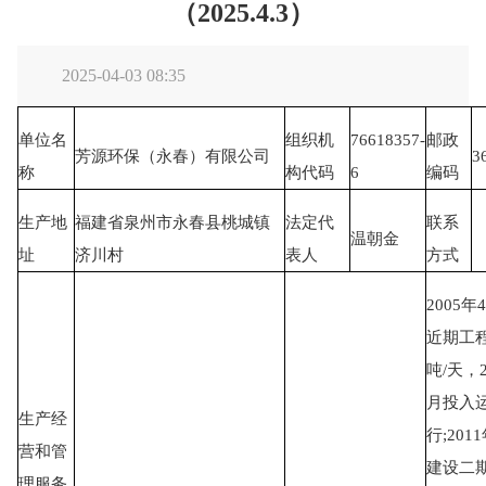
（2025.4.3）
2025-04-03 08:35
单位名
组织机
76618357-
邮政
芳源环保（永春）有限公司
3
称
构代码
6
编码
生产地
福建省泉州市永春县桃城镇
法定代
联系
温朝金
址
济川村
表人
方式
2005
近期工程
吨/天，2
月投入
生产经
行;201
营和管
建设二期
理服务