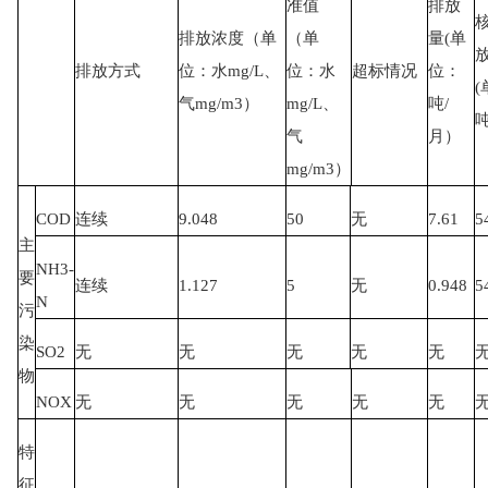
准值
排放
排放浓度（单
（单
量(单
排放方式
位：水mg/L、
位：水
超标情况
位：
气mg/m3）
mg/L、
吨/
气
月）
mg/m3）
COD
连续
9.048
50
无
7.61
5
主
NH3-
要
连续
1.127
5
无
0.948
5
N
污
染
SO2
无
无
无
无
无
物
NOX
无
无
无
无
无
特
征