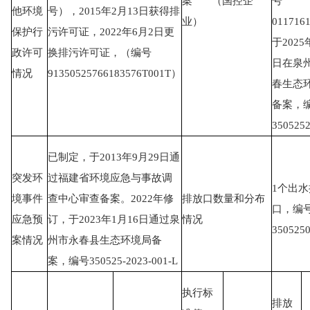
案 （国控企
号
他环境
号），2015年2月13日获得排
业）
011716
保护行
污许可证，2022年6月2日更
于2025
政许可
换排污许可证，（编号
日在泉
情况
91350525766183576T001T）
春生态
备案，
350525
已制定，于2013年9月29日通
突发环
过福建省环境应急与事故调
1个出
境事件
查中心审查备案。2022年修
排放口数量和分布
口，编号
应急预
订，于2023年1月16日通过泉
情况
350525
案情况
州市永春县生态环境局备
案，编号350525-2023-001-L
执行标
排放