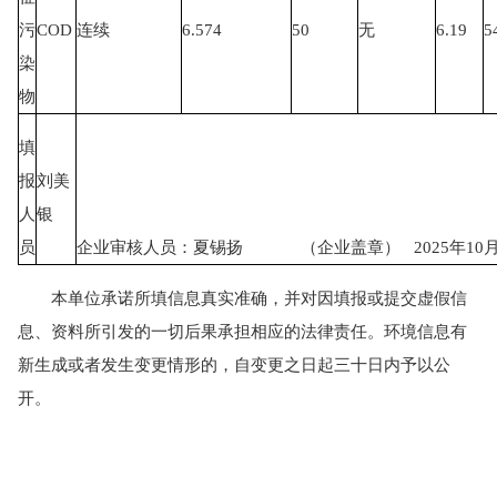
污
COD
连续
6.574
50
无
6.19
5
染
物
填
报
刘美
人
银
员
企业审核人员：夏锡扬 （企业盖章） 2025年10月
本单位承诺所填信息真实准确，并对因填报或提交虚假信
息、资料所引发的一切后果承担相应的法律责任。环境信息有
新生成或者发生变更情形的，自变更之日起三十日内予以公
开。