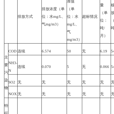
准值
量
排放浓度（单
（单
（单
排放方式
位：水mg/L、
位：水
超标情况
位：
气mg/m3）
mg/L、
吨/
气
月）
mg/m3）
COD
连续
6.574
50
无
6.19
5
主
NH3-
要
连续
0.070
5
无
0.066
5
N
污
染
SO2
无
无
无
无
无
物
NOX
无
无
无
无
无
特
征