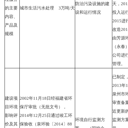
防治污染设施的建
天，20
的主要
城市生活污水处理 3万吨/天
设和运行情况
投入运
内容、
2015
产品及
改造20
规模
由芳源
（永春
公司进
管理。
已制定
2013年
泉州市
建设项
2002年11月18日经福建省环
审查备
目环境
保厅审批（无批文号），
近更新
影响评
2014年12月25日通过竣工环
环境自行监测方
监测方
价及其
保验收（泉环验〔2014〕88