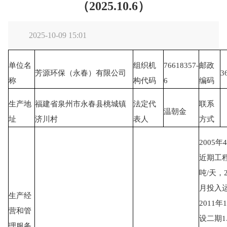
（2025.10.6）
2025-10-09 15:01
单位名
组织机
76618357-
邮政
芳源环保（永春）有限公司
3
称
构代码
6
编码
生产地
福建省泉州市永春县桃城镇
法定代
联系
温朝金
址
济川村
表人
方式
2005
近期工程
吨/天，2
月投入
生产经
2011年
营和管
设二期1.
理服务