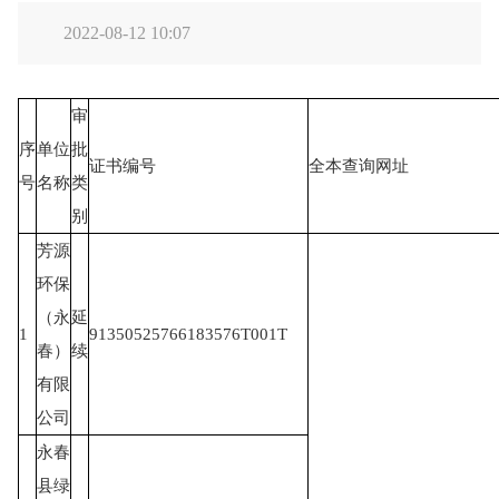
2022-08-12 10:07
审
序
单位
批
证书编号
全本查询网址
号
名称
类
别
芳源
环保
（永
延
1
91350525766183576T001T
春）
续
有限
公司
永春
县绿