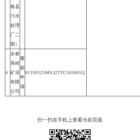
春县
污水
处理
厂二
期）
永春
重
美岭
新
4
矿业
91350525MA32TTC165001Q
申
有限
请
公司
扫一扫在手机上查看当前页面