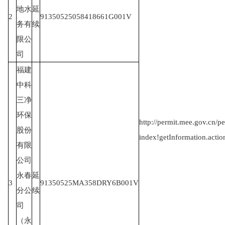
地水
延
2
91350525058418661G001V
务有
续
限公
司
福建
中科
三净
环保
http://permit.mee.gov.cn/pe
股份
index!getInformation.actio
有限
公司
永春
延
3
91350525MA358DRY6B001V
分公
续
司
（永